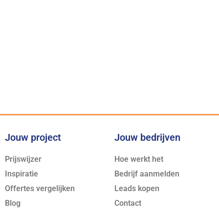
Onze belofte
Voor iedere klus bieden wij
de juiste expertise
Jouw project
Jouw bedrijven
Prijswijzer
Hoe werkt het
Inspiratie
Bedrijf aanmelden
Offertes vergelijken
Leads kopen
Blog
Contact