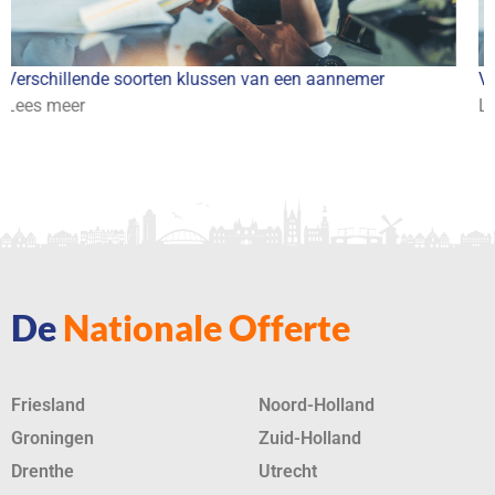
illende soorten klussen van een aannemer
Vergunnin
eer
Lees mee
De
Nationale Offerte
Friesland
Noord-Holland
Groningen
Zuid-Holland
Drenthe
Utrecht