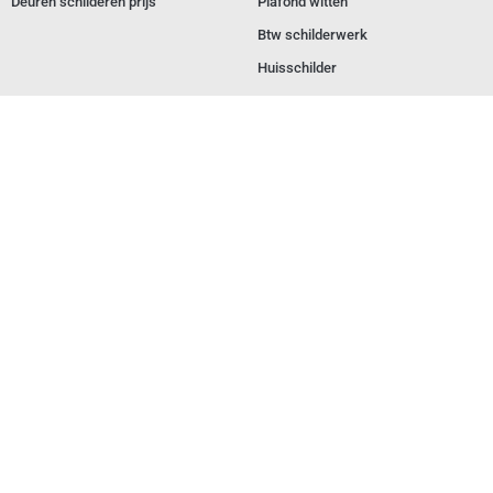
Deuren schilderen prijs
Plafond witten
Btw schilderwerk
Huisschilder
Onze belofte
Voor iedere klus de juiste
vakspecialist