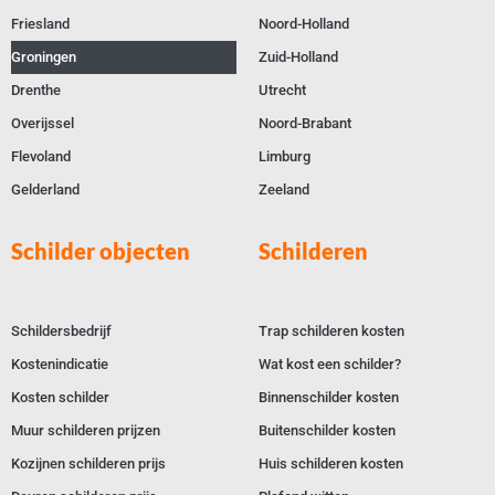
Friesland
Noord-Holland
Groningen
Zuid-Holland
Drenthe
Utrecht
Overijssel
Noord-Brabant
Flevoland
Limburg
Gelderland
Zeeland
Schilder objecten
Schilderen
Schildersbedrijf
Trap schilderen kosten
Kostenindicatie
Wat kost een schilder?
Kosten schilder
Binnenschilder kosten
Muur schilderen prijzen
Buitenschilder kosten
Kozijnen schilderen prijs
Huis schilderen kosten