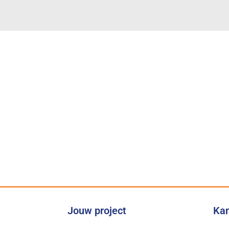
Onze belofte
us bieden wij de juiste expertise
Jouw project
Kan