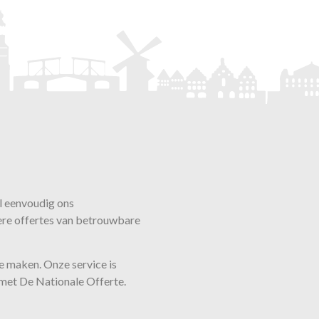
l eenvoudig ons
ere offertes van betrouwbare
 te maken. Onze
service
is
d met De Nationale Offerte.