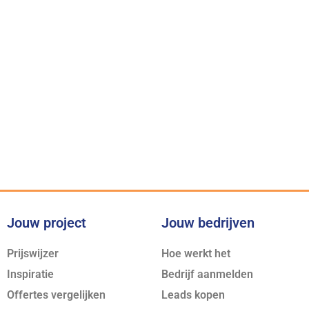
Onze belofte
Voor iedere klus bieden wij
de juiste expertise
Jouw project
Jouw bedrijven
Prijswijzer
Hoe werkt het
Inspiratie
Bedrijf aanmelden
Offertes vergelijken
Leads kopen