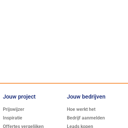
Onze belofte
Voor iedere klus bieden wij de
juiste expertise
Jouw project
Jouw bedrijven
Prijswijzer
Hoe werkt het
Inspiratie
Bedrijf aanmelden
Offertes vergelijken
Leads kopen