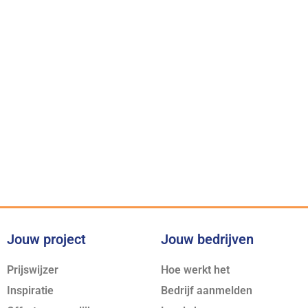
Onze belofte
Voor iedere klus bieden wij
de juiste expertise
Jouw project
Jouw bedrijven
Prijswijzer
Hoe werkt het
Inspiratie
Bedrijf aanmelden