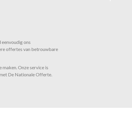
l eenvoudig ons
ere offertes van betrouwbare
 te maken. Onze
service
is
d met De Nationale Offerte.