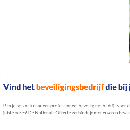
Het juiste beveiligingsbedrijf voor de beste prijs? Vraag
direct
gratis offertes
aan en vergelijk tot wel 4
beveiligingsbedrijven die in jouw regio actief zijn!
Vind het
beveiligingsbedrijf
die bij
Ben je op zoek naar een professioneel beveiligingsbedrijf voor 
juiste adres! De Nationale Offerte verbindt je met ervaren beve