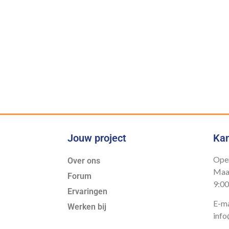
Onze belofte
us bieden wij de juiste expertis
Jouw project
Kan
Open
Over ons
Maan
Forum
9:00
Ervaringen
E-ma
Werken bij
info