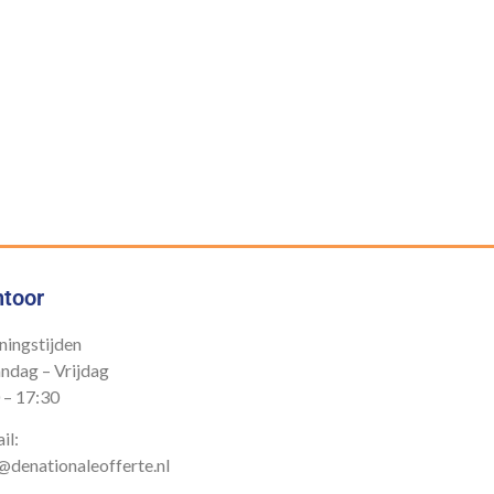
e
toor
ingstijden
dag – Vrijdag
 – 17:30
il:
@denationaleofferte.nl