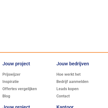
Onze belofte
Voor iedere klus bieden wij
de juiste expertise
Jouw project
Jouw bedrijven
Prijswijzer
Hoe werkt het
Inspiratie
Bedrijf aanmelden
Offertes vergelijken
Leads kopen
Blog
Contact
Jouw project
Kantoor