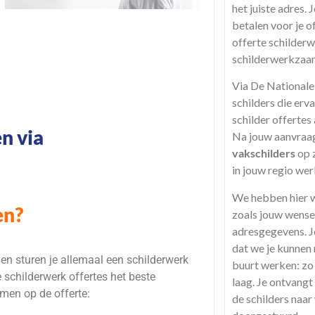
het juiste adres. J
betalen voor je o
offerte schilderw
schilderwerkzaa
Via De Nationale
schilders die erv
schilder offertes 
n via
Na jouw aanvraag
vakschilders
op z
in jouw regio wer
We hebben hier w
en?
zoals jouw wensen
adresgegevens. J
dat we je kunnen 
n sturen je allemaal een schilderwerk
buurt werken: zo 
e schilderwerk offertes het beste
laag. Je ontvangt
rmen op de offerte:
de schilders naa