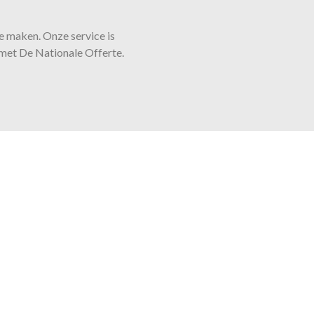
 te maken. Onze
service
is
d met De Nationale Offerte.
e