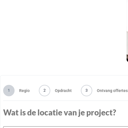
asbest offertes
Goede asbest voor de beste prijs? Vraag direct
gratis
asbest offertes
aan en vergelijk tot wel 4 asbestbedrijven
die in jouw regio actief zijn!
1
2
3
Regio
Opdracht
Ontvang offertes
Wat is de locatie van je project?