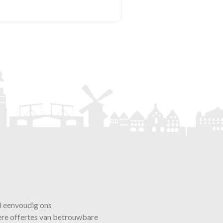
l eenvoudig ons
ere offertes van betrouwbare