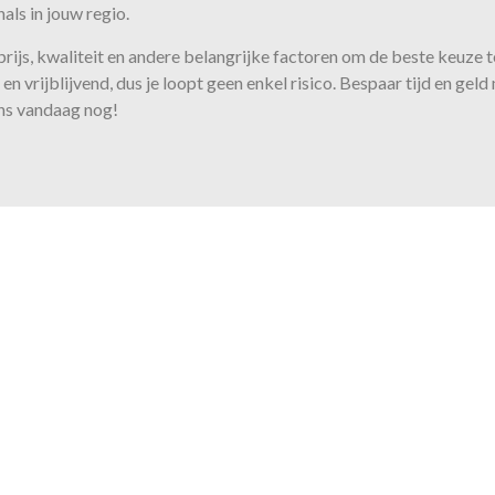
als in jouw regio.
 prijs, kwaliteit en andere belangrijke factoren om de beste keuze
en vrijblijvend, dus je loopt geen enkel risico. Bespaar tijd en gel
ns vandaag nog!
Onze belofte
us bieden wij de juiste expertis