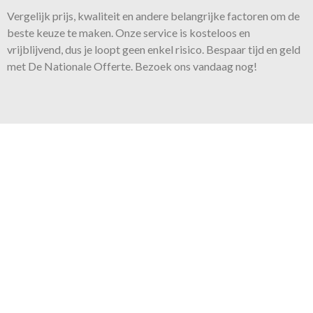
Vergelijk prijs, kwaliteit en andere belangrijke factoren om de
beste keuze te maken. Onze
service
is kosteloos en
vrijblijvend, dus je loopt geen enkel risico. Bespaar tijd en geld
met De Nationale Offerte. Bezoek ons vandaag nog!
Onze belofte
Voor iedere klus bieden wij
de juiste expertise