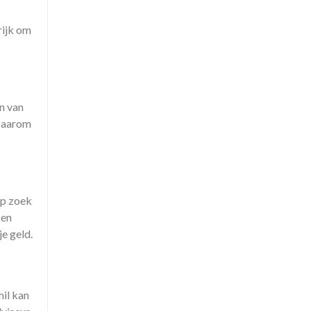
rijk om
n van
 Daarom
op zoek
sen
e geld.
hil kan