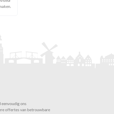
dviseur
 maken.
l eenvoudig ons
ere offertes van betrouwbare