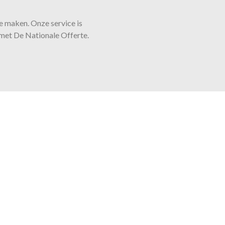
 te maken. Onze
service
is
d met De Nationale Offerte.
e