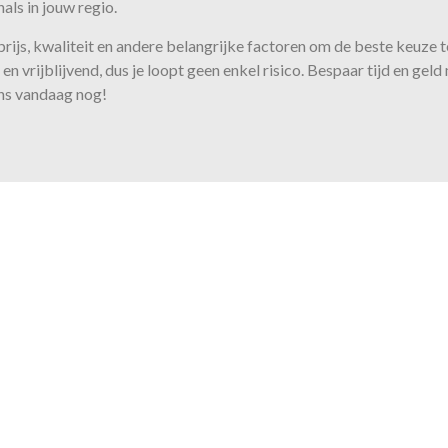
als in jouw regio.
 prijs, kwaliteit en andere belangrijke factoren om de beste keuze
en vrijblijvend, dus je loopt geen enkel risico. Bespaar tijd en gel
ns vandaag nog!
Onze belofte
us bieden wij de juiste expertis