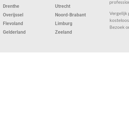
profession
Drenthe
Utrecht
Vergelijk
Overijssel
Noord-Brabant
kosteloos 
Flevoland
Limburg
Bezoek o
Gelderland
Zeeland
Voor iedere kl