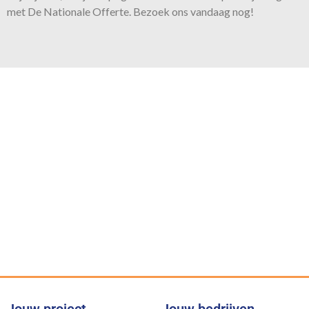
met De Nationale Offerte. Bezoek ons vandaag nog!
Onze belofte
Voor iedere klus bieden wij
de juiste expertise