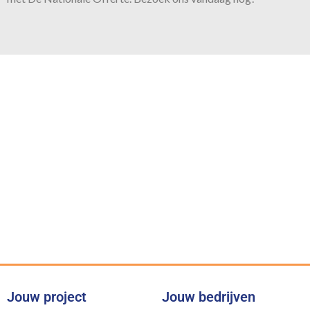
Onze belofte
Voor iedere klus bieden wij de
juiste expertise
Jouw project
Jouw bedrijven