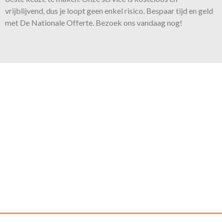
vrijblijvend, dus je loopt geen enkel risico. Bespaar tijd en geld
met De Nationale Offerte. Bezoek ons vandaag nog!
Onze belofte
Voor iedere klus bieden wij de
juiste expertise