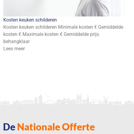
ten keuken schilderen
Koste
sten keuken schilderen Minimale kosten € Gemiddelde
Koste
ten € Maximale kosten € Gemiddelde prijs
koste
hangklaar
behan
es meer
Lees 
De
Nationale Offerte