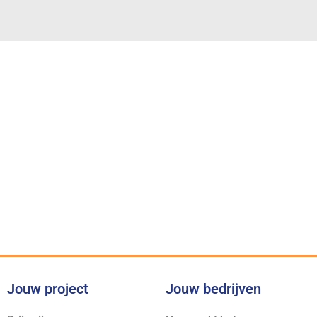
Onze belofte
Voor iedere klus bieden wij
de juiste expertise
Jouw project
Jouw bedrijven