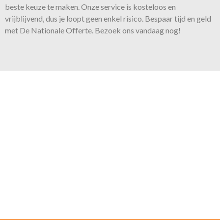
beste keuze te maken. Onze
service
is kosteloos en
vrijblijvend, dus je loopt geen enkel risico. Bespaar tijd en geld
met De Nationale Offerte. Bezoek ons vandaag nog!
Onze belofte
Voor iedere klus bieden wij de
juiste expertise